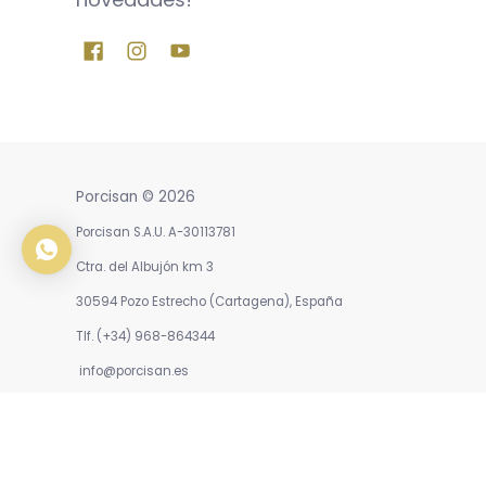
Porcisan
© 2026
Porcisan S.A.U. A-30113781
Ctra. del Albujón km 3
30594 Pozo Estrecho (Cartagena), España
Tlf. (+34) 968-864344
info@porcisan.es
Inscrita en el Registro Mercantil de Murcia, Libro 381
Sección 3 Folio 25 Hoja 6740