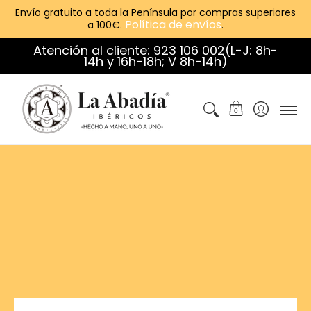
Envío gratuito a toda la Península por compras superiores
Política de envíos
a 100€.
.
Jamones
Paletas
Embutidos
Regalos
Atención al cliente: 923 106 002(L-J: 8h-
14h y 16h-18h; V 8h-14h)
0